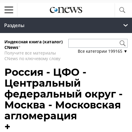
Разделы
Индексная книга (каталог)
CNews
*
Все категории
199165
▼
Получите все материалы
CNews по ключевому слову
Россия - ЦФО -
Центральный
федеральный округ -
Москва - Московская
агломерация
+