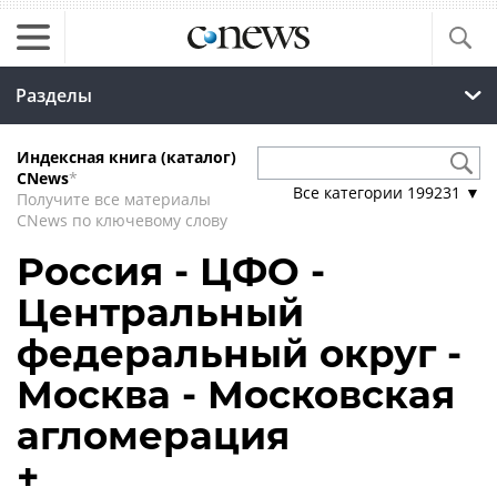
Разделы
Индексная книга (каталог)
CNews
*
Все категории
199231
▼
Получите все материалы
CNews по ключевому слову
Россия - ЦФО -
Центральный
федеральный округ -
Москва - Московская
агломерация
+