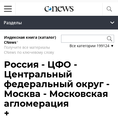
Разделы
Индексная книга (каталог)
CNews
*
Все категории
199124
▼
Получите все материалы
CNews по ключевому слову
Россия - ЦФО -
Центральный
федеральный округ -
Москва - Московская
агломерация
+