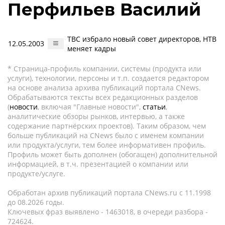
Перфильев Василий
ТВС избрало новый совет директоров, НТВ
12.05.2003
меняет кадры
* Страница-профиль компании, системы (продукта или
услуги), технологии, персоны и т.п. создается редактором
на основе анализа архива публикаций портала CNews.
Обрабатываются тексты всех редакционных разделов
(
новости
, включая "Главные новости",
статьи
,
аналитические обзоры рынков, интервью, а также
содержание партнёрских проектов). Таким образом, чем
больше публикаций на CNews было с именем компании
или продукта/услуги, тем более информативен профиль.
Профиль может быть дополнен (обогащен) дополнительной
информацией, в т.ч. презентацией о компании или
продукте/услуге.
Обработан архив публикаций портала CNews.ru c 11.1998
до 08.2026 годы.
Ключевых фраз выявлено - 1463018, в очереди разбора -
724624.