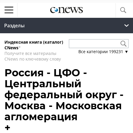
Разделы
Индексная книга (каталог)
CNews
*
Все категории
199231
▼
Получите все материалы
CNews по ключевому слову
Россия - ЦФО -
Центральный
федеральный округ -
Москва - Московская
агломерация
+