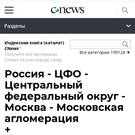
Разделы
Индексная книга (каталог)
CNews
*
Все категории
199124
▼
Получите все материалы
CNews по ключевому слову
Россия - ЦФО -
Центральный
федеральный округ -
Москва - Московская
агломерация
+