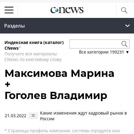
Разделы
Индексная книга (каталог)
CNews
*
Все категории
199231
▼
Получите все материалы
CNews по ключевому слову
Максимова Марина
+
Гоголев Владимир
Какие изменения ждут кадровый рынок в
21.03.2022
России
* Страница-профиль компании, системы (продукта или