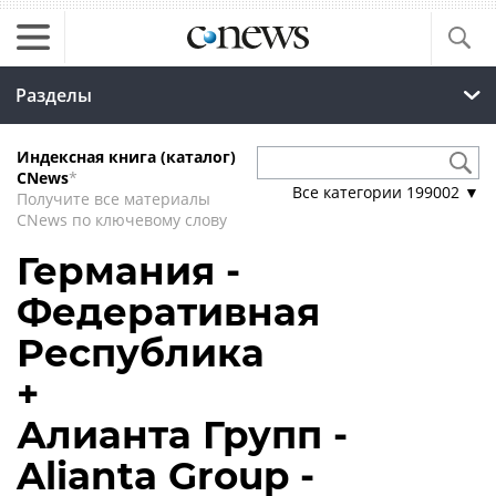
Разделы
Индексная книга (каталог)
CNews
*
Все категории
199002
▼
Получите все материалы
CNews по ключевому слову
Германия -
Федеративная
Республика
+
Алианта Групп -
Alianta Group -