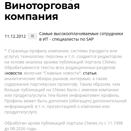
Виноторговая
компания
Самые высокооплачиваемые сотрудники
11.12.2012
в ИТ - специалисты по SAP
* Страница-профиль компании, системы (продукта или
услуги), технологии, персоны и т.п. создается редактором
на основе анализа архива публикаций портала CNews.
Обрабатываются тексты всех редакционных разделов
(
новости
, включая "Главные новости",
статьи
,
аналитические обзоры рынков, интервью, а также
содержание партнёрских проектов). Таким образом, чем
больше публикаций на CNews было с именем компании
или продукта/услуги, тем более информативен профиль.
Профиль может быть дополнен (обогащен) дополнительной
информацией, в т.ч. презентацией о компании или
продукте/услуге.
Обработан архив публикаций портала CNews.ru c 11.1998
до 08.2026 годы.