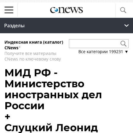
Разделы
Индексная книга (каталог)
CNews
*
Все категории
199231
▼
Получите все материалы
CNews по ключевому слову
МИД РФ -
Министерство
иностранных дел
России
+
Слуцкий Леонид