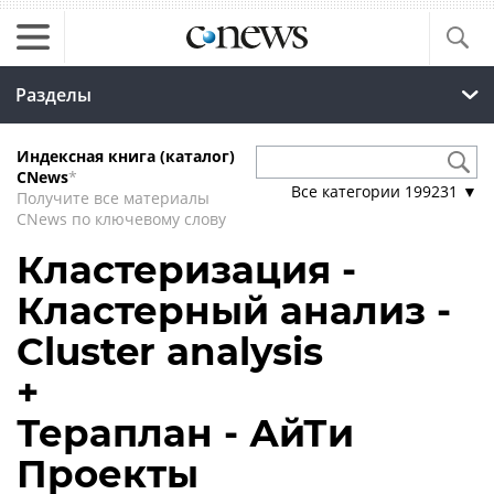
Разделы
Индексная книга (каталог)
CNews
*
Все категории
199231
▼
Получите все материалы
CNews по ключевому слову
Кластеризация -
Кластерный анализ -
Cluster analysis
+
Тераплан - АйТи
Проекты