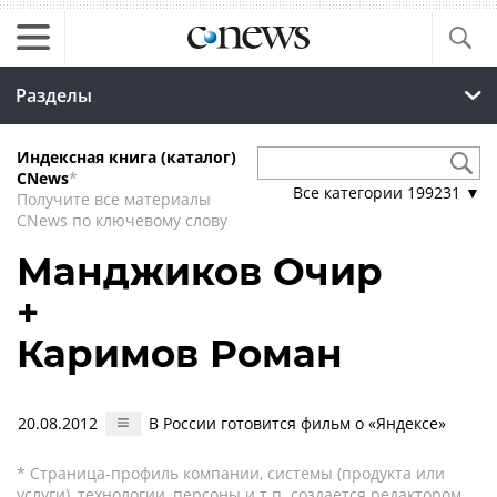
Разделы
Индексная книга (каталог)
CNews
*
Все категории
199231
▼
Получите все материалы
CNews по ключевому слову
Манджиков Очир
+
Каримов Роман
20.08.2012
В России готовится фильм о «Яндексе»
* Страница-профиль компании, системы (продукта или
услуги), технологии, персоны и т.п. создается редактором