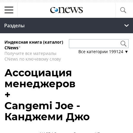
Разделы
Индексная книга (каталог)
CNews
*
Все категории
199124
▼
Получите все материалы
CNews по ключевому слову
Ассоциация
менеджеров
+
Cangemi Joe -
Канджеми Джо