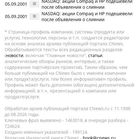
NASDAQ: акции Compaq и HP подешевели
05.09.2001
после объявления о слиянии
NASDAQ: акции Compaq и HP подешевели
05.09.2001
после объявления о слиянии
* Страница-профиль компании, системы (продукта или
услуги), технологии, персоны и т.п. создается редактором
на основе анализа архива публикаций портала CNews.
Обрабатываются тексты всех редакционных разделов
(
новости
, включая "Главные новости",
статьи
,
аналитические обзоры рынков, интервью, а также
содержание партнёрских проектов). Таким образом, чем
больше публикаций на CNews было с именем компании
или продукта/услуги, тем более информативен профиль.
Профиль может быть дополнен (обогащен) дополнительной
информацией, в т.ч. презентацией о компании или
продукте/услуге.
Обработан архив публикаций портала CNews.ru c 11.1998
до 08.2026 годы.
Ключевых фраз выявлено - 1463018, в очереди разбора -
724624.
Создано именных указателей - 199124.
Редакция Индексной книги CNews -
book@cnews.ru