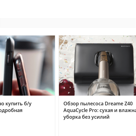
но купить б/у
Обзор пылесоса Dreame Z40
подробная
AquaCycle Pro: сухая и влажн
уборка без усилий