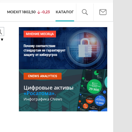
MOEXIT
1802,50
-0,23
КАТАЛОГ
МНЕНИЕ МЕСЯЦА
▼
Почему соответствие
стандартам не гарантирует
защиту от киберугроз
CNEWS ANALYTICS
Цифровые активы
«Росатома».
Инфографика CNews