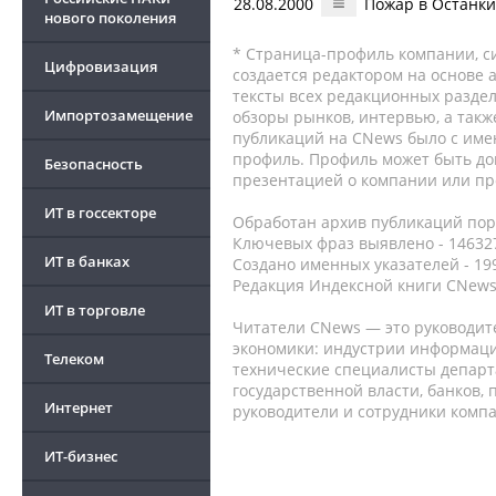
28.08.2000
Пожар в Останки
нового поколения
* Страница-профиль компании, сис
Цифровизация
создается редактором на основе
тексты всех редакционных раздел
Импортозамещение
обзоры рынков, интервью, а такж
публикаций на CNews было с име
профиль. Профиль может быть до
Безопасность
презентацией о компании или про
ИТ в госсекторе
Обработан архив публикаций порт
Ключевых фраз выявлено - 146327
ИТ в банках
Создано именных указателей - 19
Редакция Индексной книги CNews
ИТ в торговле
Читатели CNews — это руководит
экономики: индустрии информаци
Телеком
технические специалисты депар
государственной власти, банков,
Интернет
руководители и сотрудники комп
ИТ-бизнес