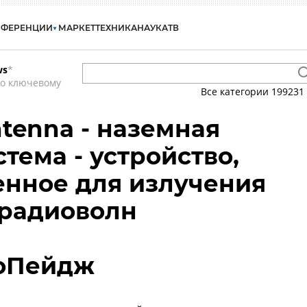
НФЕРЕНЦИИ
МАРКЕТ
ТЕХНИКА
НАУКА
ТВ
ws
*
по ключевому
Все категории
199231
ntenna - наземная
тема - устройство,
нное для излучения
 радиоволн
иоПейдж