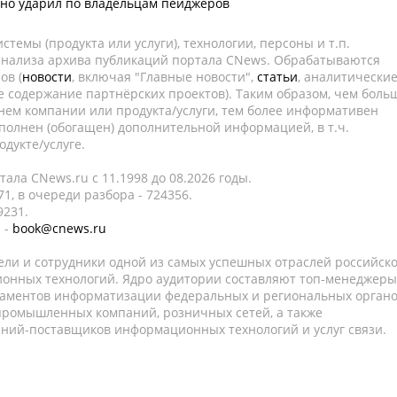
но ударил по владельцам пейджеров
темы (продукта или услуги), технологии, персоны и т.п.
 анализа архива публикаций портала CNews. Обрабатываются
ов (
новости
, включая "Главные новости",
статьи
, аналитически
е содержание партнёрских проектов). Таким образом, чем боль
нем компании или продукта/услуги, тем более информативен
полнен (обогащен) дополнительной информацией, в т.ч.
дукте/услуге.
ала CNews.ru c 11.1998 до 08.2026 годы.
1, в очереди разбора - 724356.
9231.
 -
book@cnews.ru
ели и сотрудники одной из самых успешных отраслей российск
онных технологий. Ядро аудитории составляют топ-менеджеры
таментов информатизации федеральных и региональных орган
 промышленных компаний, розничных сетей, а также
аний-поставщиков информационных технологий и услуг связи.