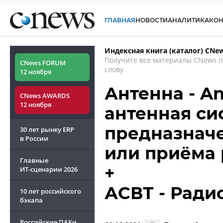
ГЛАВНАЯ
НОВОСТИ
АНАЛИТИКА
КО
Индексная книга (каталог) CNe
Получите все материалы CNews 
CNews FORUM
слову
12 ноября
Антенна - A
CNews AWARDS
12 ноября
антенная сис
предназначе
30 лет рынку ERP
в России
или приёма
Главные
+
ИТ-сценарии
2026
АСВТ - Рад
10 лет российского
бэкапа
Российские ПАКи