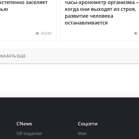
остепенно заселяет
часы-хронометр организма 
нью
когда они выходят из строя,
развитие человека
останавливается
36343
КАЗАТЬ ЕЩЕ
CNews
Соцсети
Об издании
Max