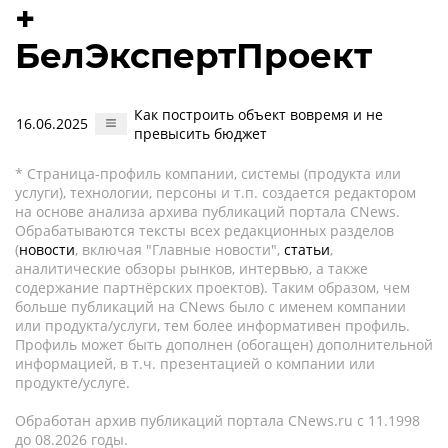
+
БелЭкспертПроект
Как построить объект вовремя и не
16.06.2025
превысить бюджет
* Страница-профиль компании, системы (продукта или
услуги), технологии, персоны и т.п. создается редактором
на основе анализа архива публикаций портала CNews.
Обрабатываются тексты всех редакционных разделов
(
новости
, включая "Главные новости",
статьи
,
аналитические обзоры рынков, интервью, а также
содержание партнёрских проектов). Таким образом, чем
больше публикаций на CNews было с именем компании
или продукта/услуги, тем более информативен профиль.
Профиль может быть дополнен (обогащен) дополнительной
информацией, в т.ч. презентацией о компании или
продукте/услуге.
Обработан архив публикаций портала CNews.ru c 11.1998
до 08.2026 годы.