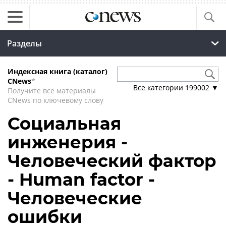
Разделы
Индексная книга (каталог)
CNews
*
Все категории
199002
▼
Получите все материалы
CNews по ключевому слову
Социальная
инженерия -
Человеческий фактор
- Human factor -
Человеческие
ошибки