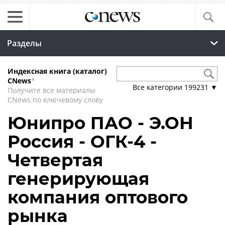
Разделы
Индексная книга (каталог)
CNews
*
Все категории
199231
▼
Получите все материалы
CNews по ключевому слову
Юнипро ПАО - Э.ОН
Россия - ОГК-4 -
Четвертая
генерирующая
компания оптового
рынка