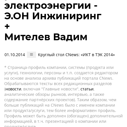
электроэнергии -
Э.ОН Инжиниринг
+
Мителев Вадим
01.10.2014
Круглый стол CNews: «ИКТ в ТЭК 2014»
* Страница-профиль компании, системы (продукта или
услуги), технологии, персоны и т.п. создается редактором
на основе анализа архива публикаций портала CNews.
Обрабатываются тексты всех редакционных разделов
(
новости
, включая "Главные новости",
статьи
,
аналитические обзоры рынков, интервью, а также
содержание партнёрских проектов). Таким образом, чем
больше публикаций на CNews было с именем компании
или продукта/услуги, тем более информативен профиль.
Профиль может быть дополнен (обогащен) дополнительной
информацией, в т.ч. презентацией о компании или
продукте/услуге.