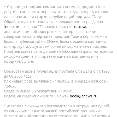
* Страница-профиль компании, системы (продукта или
услуги), технологии, персоны и т.п. создается редактором
на основе анализа архива публикаций портала CNews.
Обрабатываются тексты всех редакционных разделов
(
новости
, включая "Главные новости",
статьи
,
аналитические обзоры рынков, интервью, а также
содержание партнёрских проектов). Таким образом, чем
больше публикаций на CNews было с именем компании
или продукта/услуги, тем более информативен профиль.
Профиль может быть дополнен (обогащен) дополнительной
информацией, в т.ч. презентацией о компании или
продукте/услуге.
Обработан архив публикаций портала CNews.ru c 11.1998
до 08.2026 годы.
Ключевых фраз выявлено - 1463082, в очереди разбора -
724626.
Создано именных указателей - 199149.
Редакция Индексной книги CNews -
book@cnews.ru
Читатели CNews — это руководители и сотрудники одной
из самых успешных отраслей российской экономики:
индустрии информационных технологий. Ядро аудитории