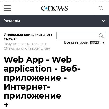
Разделы
Индексная книга (каталог)
CNews
*
Все категории
199231
▼
Получите все материалы
CNews по ключевому слову
Web App - Web
application - Веб-
приложение -
Интернет-
приложение
+