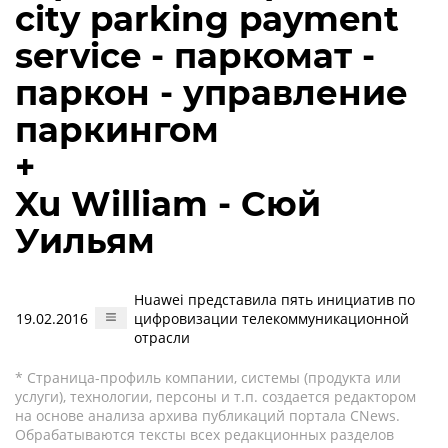
city parking payment
service - паркомат -
паркон - управление
паркингом
+
Xu William - Сюй
Уильям
Huawei представила пять инициатив по
19.02.2016
цифровизации телекоммуникационной
отрасли
* Страница-профиль компании, системы (продукта или
услуги), технологии, персоны и т.п. создается редактором
на основе анализа архива публикаций портала CNews.
Обрабатываются тексты всех редакционных разделов