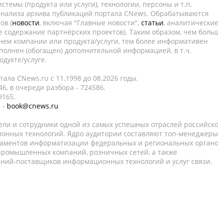
темы (продукта или услуги), технологии, персоны и т.п.
 анализа архива публикаций портала CNews. Обрабатываются
ов (
новости
, включая "Главные новости",
статьи
, аналитически
е содержание партнёрских проектов). Таким образом, чем боль
нем компании или продукта/услуги, тем более информативен
полнен (обогащен) дополнительной информацией, в т.ч.
дукте/услуге.
ала CNews.ru c 11.1998 до 08.2026 годы.
6, в очереди разбора - 724586.
9165.
 -
book@cnews.ru
ели и сотрудники одной из самых успешных отраслей российск
онных технологий. Ядро аудитории составляют топ-менеджеры
таментов информатизации федеральных и региональных орган
 промышленных компаний, розничных сетей, а также
аний-поставщиков информационных технологий и услуг связи.