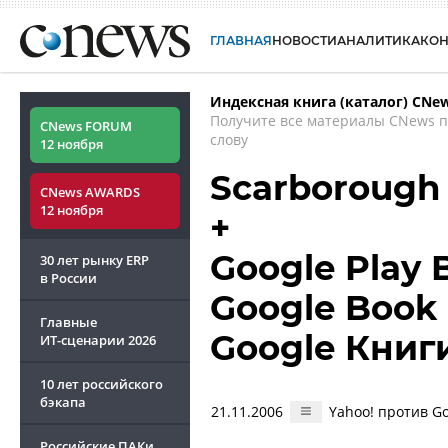
ГЛАВНАЯ
НОВОСТИ
АНАЛИТИКА
КО
Индексная книга (каталог) CNe
Получите все материалы CNews 
CNews FORUM
слову
12 ноября
Scarborough
CNews AWARDS
12 ноября
+
Google Play 
30 лет рынку ERP
в России
Google Book S
Главные
Google Книги
ИТ-сценарии
2026
10 лет российского
бэкапа
21.11.2006
Yahoo! против G
Российские ПАКи