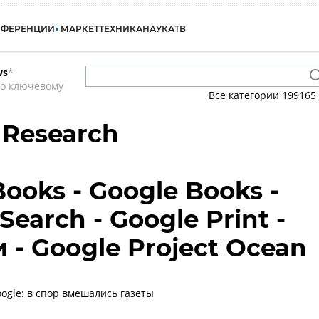
НФЕРЕНЦИИ
МАРКЕТ
ТЕХНИКА
НАУКА
ТВ
ws
*
по ключевому
Все категории
199165
 Research
Books - Google Books -
earch - Google Print -
 - Google Project Ocean
oogle: в спор вмешались газеты