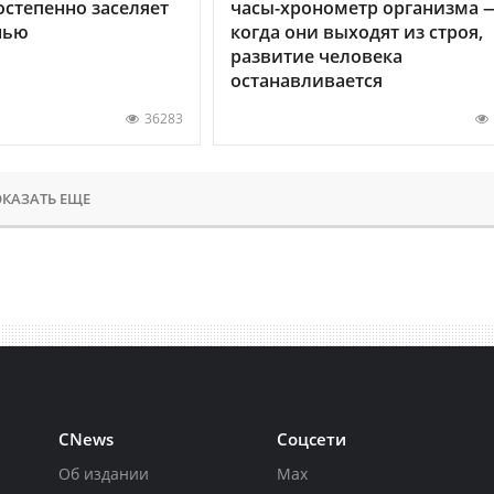
остепенно заселяет
часы-хронометр организма 
нью
когда они выходят из строя,
развитие человека
останавливается
36283
КАЗАТЬ ЕЩЕ
CNews
Соцсети
Об издании
Max