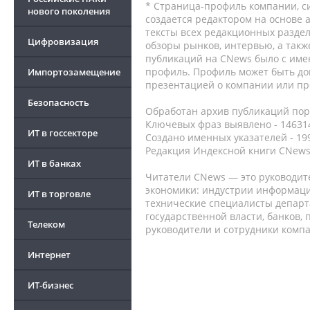
* Страница-профиль компании, сис
нового поколения
создается редактором на основе
тексты всех редакционных раздел
Цифровизация
обзоры рынков, интервью, а такж
публикаций на CNews было с име
профиль. Профиль может быть до
Импортозамещение
презентацией о компании или про
Безопасность
Обработан архив публикаций порт
Ключевых фраз выявлено - 146314
ИТ в госсекторе
Создано именных указателей - 19
Редакция Индексной книги CNews
ИТ в банках
Читатели CNews — это руководит
экономики: индустрии информаци
ИТ в торговле
технические специалисты депар
государственной власти, банков,
Телеком
руководители и сотрудники комп
Интернет
ИТ-бизнес