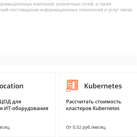
 промышленных компаний, розничных сетей, а также
аний-поставщиков информационных технологий и услуг связи.
ocation
Kubernetes
 ЦОД для
Рассчитать стоимость
я ИТ-оборудования
кластеров Kubernetes
месяц
От 0.52 руб./месяц