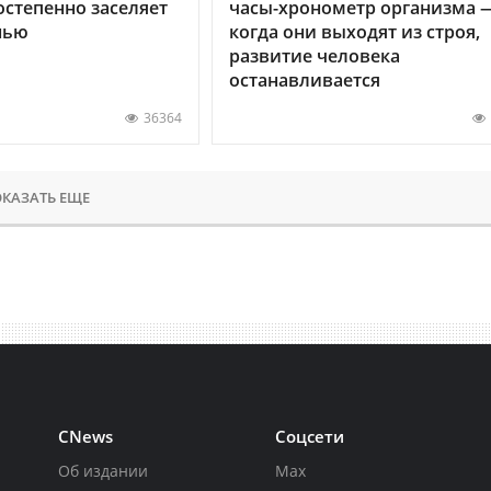
остепенно заселяет
часы-хронометр организма 
нью
когда они выходят из строя,
развитие человека
останавливается
36364
КАЗАТЬ ЕЩЕ
CNews
Соцсети
Об издании
Max