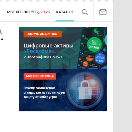
MOEXIT
1802,50
-0,23
КАТАЛОГ
CNEWS ANALYTICS
▼
Цифровые активы
«Росатома».
Инфографика CNews
МНЕНИЕ МЕСЯЦА
Почему соответствие
стандартам не гарантирует
защиту от киберугроз