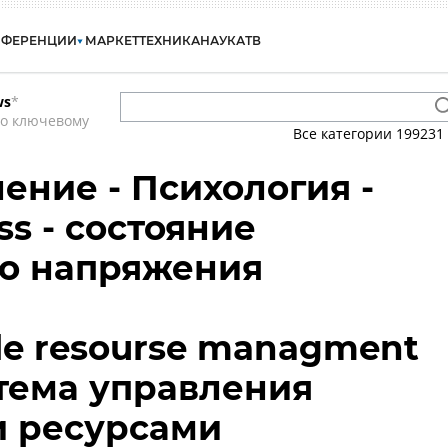
НФЕРЕНЦИИ
МАРКЕТ
ТЕХНИКА
НАУКА
ТВ
ws
*
по ключевому
Все категории
199231
ение - Психология -
ss - состояние
о напряжения
le resourse managment
стема управления
 ресурсами