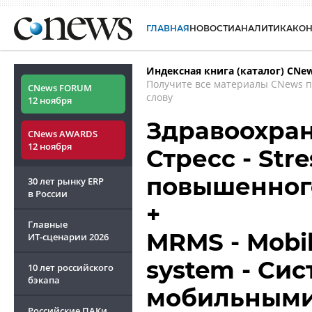
ГЛАВНАЯ
НОВОСТИ
АНАЛИТИКА
КО
Индексная книга (каталог) CNe
Получите все материалы CNews 
CNews FORUM
слову
12 ноября
Здравоохран
CNews AWARDS
12 ноября
Стресс - Stre
повышенног
30 лет рынку ERP
в России
+
Главные
MRMS - Mobi
ИТ-сценарии
2026
system - Си
10 лет российского
бэкапа
мобильными
Российские ПАКи