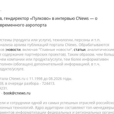
-
в, гендиректор «Пулково» в интервью CNews — о
овременного аэропорта
темы (продукта или услуги), технологии, персоны и т.п.
 анализа архива публикаций портала CNews. Обрабатываются
ов (
новости
, включая "Главные новости",
статьи
, аналитически
е содержание партнёрских проектов). Таким образом, чем боль
нем компании или продукта/услуги, тем более информативен
полнен (обогащен) дополнительной информацией, в т.ч.
дукте/услуге.
ала CNews.ru c 11.1998 до 08.2026 годы.
8, в очереди разбора - 724413.
9231.
 -
book@cnews.ru
ели и сотрудники одной из самых успешных отраслей российск
онных технологий. Ядро аудитории составляют топ-менеджеры
таментов информатизации федеральных и региональных орган