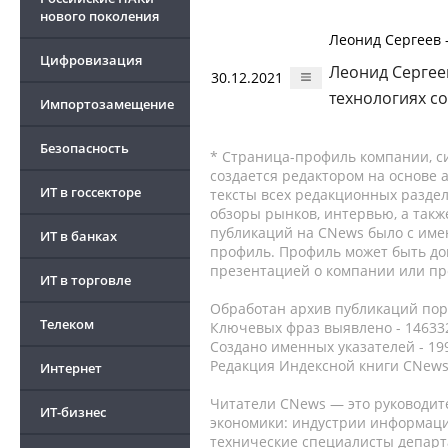
нового поколения
Леонид Сергеев 
Цифровизация
Леонид Сергее
30.12.2021
технологиях с
Импортозамещение
Безопасность
* Страница-профиль компании, сис
создается редактором на основе
ИТ в госсекторе
тексты всех редакционных раздел
обзоры рынков, интервью, а такж
публикаций на CNews было с име
ИТ в банках
профиль. Профиль может быть до
презентацией о компании или про
ИТ в торговле
Обработан архив публикаций порт
Телеком
Ключевых фраз выявлено - 146332
Создано именных указателей - 19
Редакция Индексной книги CNews
Интернет
Читатели CNews — это руководит
ИТ-бизнес
экономики: индустрии информаци
технические специалисты депар