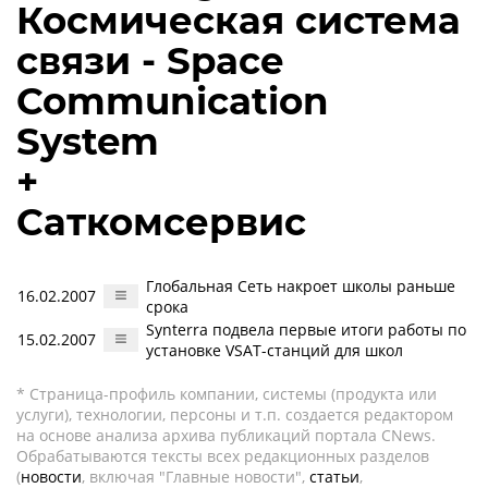
Космическая система
связи - Space
Communication
System
+
Саткомсервис
Глобальная Сеть накроет школы раньше
16.02.2007
срока
Synterra подвела первые итоги работы по
15.02.2007
установке VSAT-станций для школ
* Страница-профиль компании, системы (продукта или
услуги), технологии, персоны и т.п. создается редактором
на основе анализа архива публикаций портала CNews.
Обрабатываются тексты всех редакционных разделов
(
новости
, включая "Главные новости",
статьи
,