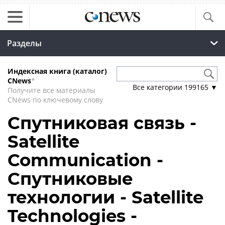
Разделы
Индексная книга (каталог)
CNews
*
Все категории
199165
▼
Получите все материалы
CNews по ключевому слову
Спутниковая связь -
Satellite
Communication -
Спутниковые
технологии - Satellite
Technologies -