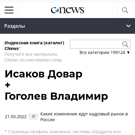
Разделы
Индексная книга (каталог)
CNews
*
Все категории
199124
▼
Получите все материалы
CNews по ключевому слову
Исаков Довар
+
Гоголев Владимир
Какие изменения ждут кадровый рынок в
21.03.2022
России
* Страница-профиль компании, системы (продукта или