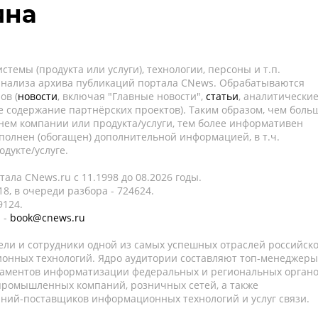
яна
темы (продукта или услуги), технологии, персоны и т.п.
 анализа архива публикаций портала CNews. Обрабатываются
ов (
новости
, включая "Главные новости",
статьи
, аналитически
е содержание партнёрских проектов). Таким образом, чем боль
нем компании или продукта/услуги, тем более информативен
полнен (обогащен) дополнительной информацией, в т.ч.
дукте/услуге.
ала CNews.ru c 11.1998 до 08.2026 годы.
8, в очереди разбора - 724624.
9124.
 -
book@cnews.ru
ели и сотрудники одной из самых успешных отраслей российск
онных технологий. Ядро аудитории составляют топ-менеджеры
таментов информатизации федеральных и региональных орган
 промышленных компаний, розничных сетей, а также
аний-поставщиков информационных технологий и услуг связи.