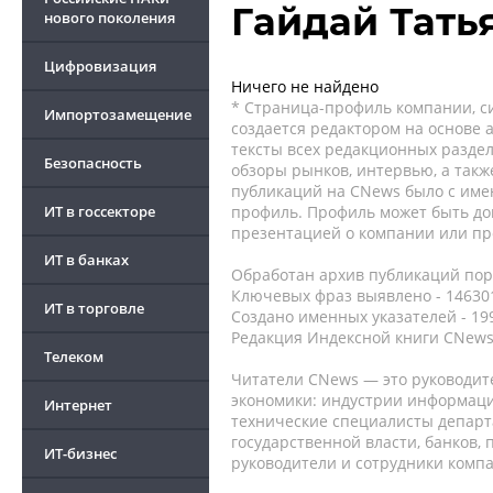
Гайдай Тать
нового поколения
Цифровизация
Ничего не найдено
* Страница-профиль компании, сис
Импортозамещение
создается редактором на основе
тексты всех редакционных раздел
Безопасность
обзоры рынков, интервью, а такж
публикаций на CNews было с име
ИТ в госсекторе
профиль. Профиль может быть до
презентацией о компании или про
ИТ в банках
Обработан архив публикаций порт
Ключевых фраз выявлено - 146301
ИТ в торговле
Создано именных указателей - 19
Редакция Индексной книги CNews
Телеком
Читатели CNews — это руководит
экономики: индустрии информаци
Интернет
технические специалисты депар
государственной власти, банков,
ИТ-бизнес
руководители и сотрудники комп