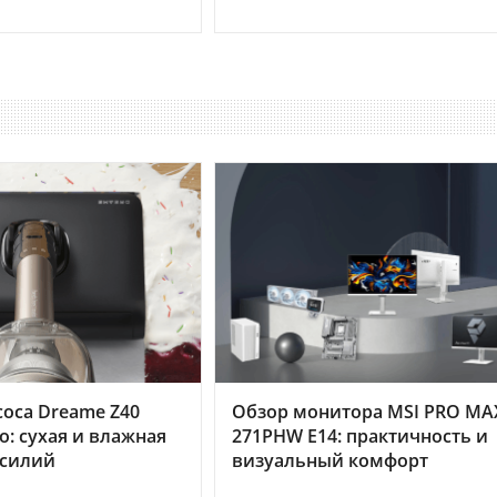
оса Dreame Z40
Обзор монитора MSI PRO MA
o: сухая и влажная
271PHW E14: практичность и
усилий
визуальный комфорт