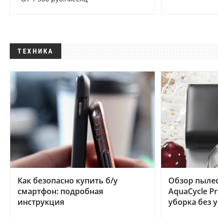
ТЕХНИКА
Как безопасно купить б/у
Обзор пылес
смартфон: подробная
AquaCycle Pr
инструкция
уборка без 