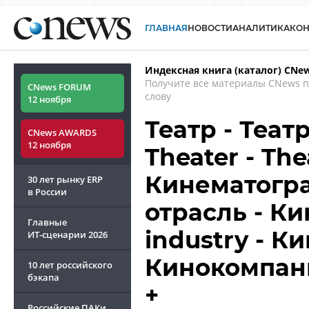
ГЛАВНАЯ
НОВОСТИ
АНАЛИТИКА
КО
Индексная книга (каталог) CNe
Получите все материалы CNews 
CNews FORUM
слову
12 ноября
Театр - Теат
CNews AWARDS
12 ноября
Theater - Thea
Кинематогра
30 лет рынку ERP
в России
отрасль - Ки
Главные
industry - К
ИТ-сценарии
2026
Кинокомпании
10 лет российского
бэкапа
+
Российские ПАКи