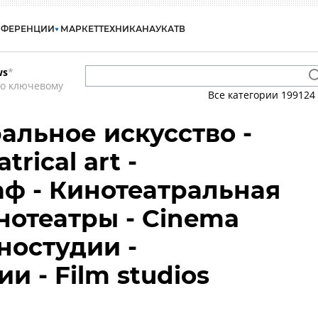
НФЕРЕНЦИИ
МАРКЕТ
ТЕХНИКА
НАУКА
ТВ
ws
*
по ключевому
Все категории
199124
ральное искусство -
trical art -
ф - Кинотеатральная
нотеатры - Cinema
иностудии -
 - Film studios