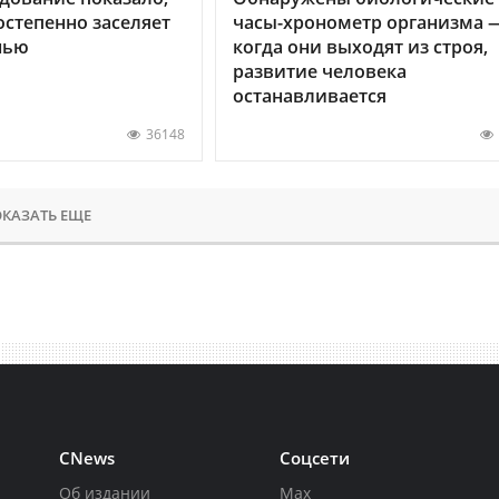
остепенно заселяет
часы-хронометр организма 
нью
когда они выходят из строя,
развитие человека
останавливается
36148
КАЗАТЬ ЕЩЕ
CNews
Соцсети
Об издании
Max