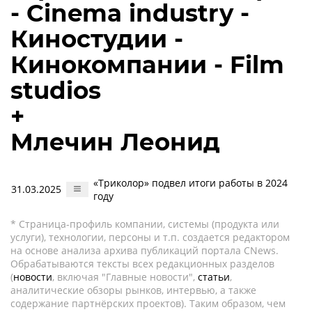
- Cinema industry -
Киностудии -
Кинокомпании - Film
studios
+
Млечин Леонид
«Триколор» подвел итоги работы в 2024
31.03.2025
году
* Страница-профиль компании, системы (продукта или
услуги), технологии, персоны и т.п. создается редактором
на основе анализа архива публикаций портала CNews.
Обрабатываются тексты всех редакционных разделов
(
новости
, включая "Главные новости",
статьи
,
аналитические обзоры рынков, интервью, а также
содержание партнёрских проектов). Таким образом, чем