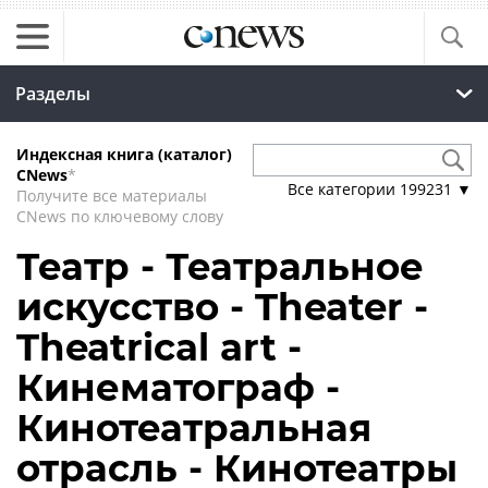
Разделы
Индексная книга (каталог)
CNews
*
Все категории
199231
▼
Получите все материалы
CNews по ключевому слову
Театр - Театральное
искусство - Theater -
Theatrical art -
Кинематограф -
Кинотеатральная
отрасль - Кинотеатры