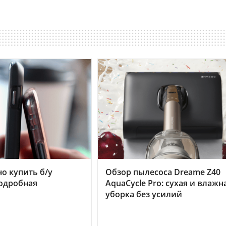
но купить б/у
Обзор пылесоса Dreame Z40
подробная
AquaCycle Pro: сухая и влажн
уборка без усилий