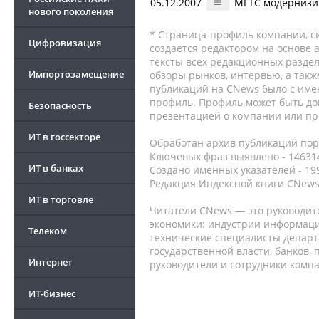
05.12.2007
МГТС модернизир
нового поколения
* Страница-профиль компании, сис
Цифровизация
создается редактором на основе
тексты всех редакционных раздел
Импортозамещение
обзоры рынков, интервью, а такж
публикаций на CNews было с име
профиль. Профиль может быть до
Безопасность
презентацией о компании или про
ИТ в госсекторе
Обработан архив публикаций порт
Ключевых фраз выявлено - 146314
ИТ в банках
Создано именных указателей - 19
Редакция Индексной книги CNews
ИТ в торговле
Читатели CNews — это руководит
экономики: индустрии информаци
Телеком
технические специалисты депар
государственной власти, банков,
Интернет
руководители и сотрудники комп
ИТ-бизнес