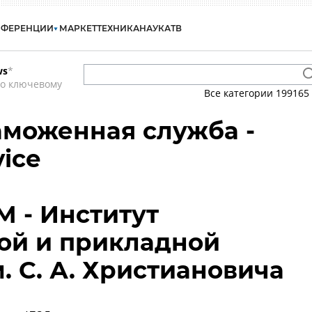
НФЕРЕНЦИИ
МАРКЕТ
ТЕХНИКА
НАУКА
ТВ
ws
*
по ключевому
Все категории
199165
аможенная служба -
ice
 - Институт
ой и прикладной
. С. А. Христиановича