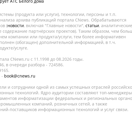
ует АТС Белого дома
темы (продукта или услуги), технологии, персоны и т.п.
 анализа архива публикаций портала CNews. Обрабатываются
ов (
новости
, включая "Главные новости",
статьи
, аналитически
е содержание партнёрских проектов). Таким образом, чем боль
нем компании или продукта/услуги, тем более информативен
полнен (обогащен) дополнительной информацией, в т.ч.
дукте/услуге.
ала CNews.ru c 11.1998 до 08.2026 годы.
6, в очереди разбора - 724586.
9165.
 -
book@cnews.ru
ели и сотрудники одной из самых успешных отраслей российск
онных технологий. Ядро аудитории составляют топ-менеджеры
таментов информатизации федеральных и региональных орган
 промышленных компаний, розничных сетей, а также
аний-поставщиков информационных технологий и услуг связи.