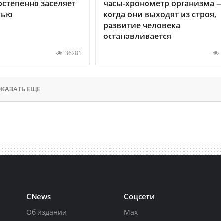
остепенно заселяет
часы-хронометр организма 
нью
когда они выходят из строя,
развитие человека
останавливается
36281
КАЗАТЬ ЕЩЕ
CNews
Соцсети
Об издании
Max