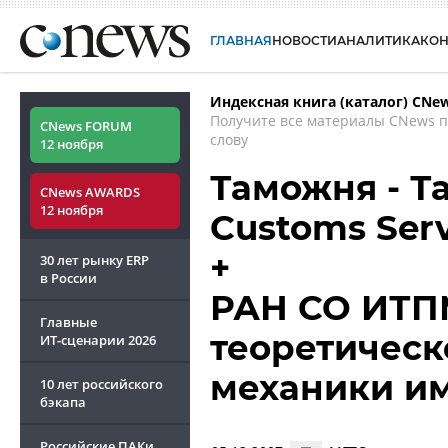
ГЛАВНАЯ
НОВОСТИ
АНАЛИТИКА
КО
Индексная книга (каталог) CNe
Получите все материалы CNews 
CNews FORUM
слову
12 ноября
Таможня - Т
CNews AWARDS
12 ноября
Customs Serv
+
30 лет рынку ERP
в России
РАН СО ИТПМ
Главные
теоретическ
ИТ-сценарии
2026
механики им
10 лет российского
бэкапа
Российские ПАКи