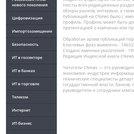
нового поколения
тексты всех редакционных раздел
обзоры рынков, интервью, а такж
публикаций на CNews было с име
Цифровизация
профиль. Профиль может быть до
презентацией о компании или про
Импортозамещение
Обработан архив публикаций порт
Безопасность
Ключевых фраз выявлено - 146332
Создано именных указателей - 19
Редакция Индексной книги CNews
ИТ в госсекторе
Читатели CNews — это руководит
ИТ в банках
экономики: индустрии информаци
технические специалисты депар
ИТ в торговле
государственной власти, банков,
руководители и сотрудники комп
Телеком
Интернет
ИТ-бизнес