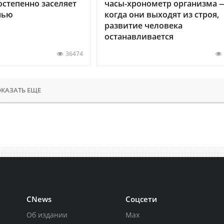
остепенно заселяет
часы-хронометр организма 
нью
когда они выходят из строя,
развитие человека
останавливается
36474
КАЗАТЬ ЕЩЕ
CNews
Соцсети
Об издании
Max