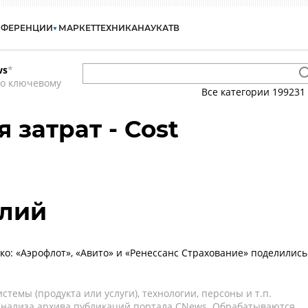
НФЕРЕНЦИИ
МАРКЕТ
ТЕХНИКА
НАУКА
ТВ
ws
*
по ключевому
Все категории
199231
 затрат - Cost
алий
ко: «Аэрофлот», «Авито» и «Ренессанс Страхование» поделились
темы (продукта или услуги), технологии, персоны и т.п.
 анализа архива публикаций портала CNews. Обрабатываются