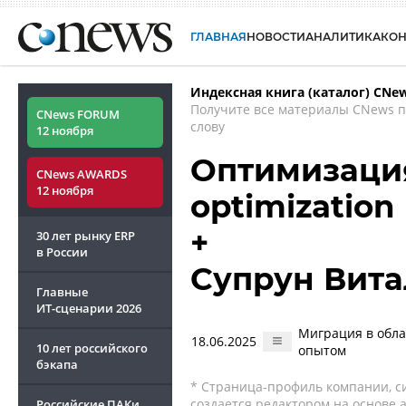
ГЛАВНАЯ
НОВОСТИ
АНАЛИТИКА
КО
Индексная книга (каталог) CNe
Получите все материалы CNews 
CNews FORUM
слову
12 ноября
Оптимизация
CNews AWARDS
12 ноября
optimization
+
30 лет рынку ERP
в России
Супрун Вит
Главные
ИТ-сценарии
2026
Миграция в обла
18.06.2025
10 лет российского
опытом
бэкапа
* Страница-профиль компании, сис
создается редактором на основе
Российские ПАКи