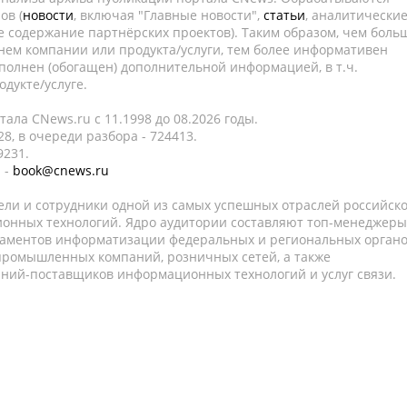
ов (
новости
, включая "Главные новости",
статьи
, аналитически
е содержание партнёрских проектов). Таким образом, чем боль
нем компании или продукта/услуги, тем более информативен
полнен (обогащен) дополнительной информацией, в т.ч.
дукте/услуге.
ала CNews.ru c 11.1998 до 08.2026 годы.
8, в очереди разбора - 724413.
9231.
 -
book@cnews.ru
ели и сотрудники одной из самых успешных отраслей российск
онных технологий. Ядро аудитории составляют топ-менеджеры
таментов информатизации федеральных и региональных орган
 промышленных компаний, розничных сетей, а также
аний-поставщиков информационных технологий и услуг связи.