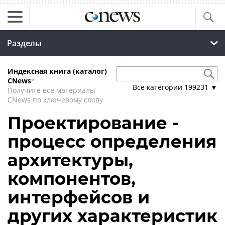
Разделы
Индексная книга (каталог)
CNews
*
Все категории
199231
▼
Получите все материалы
CNews по ключевому слову
Проектирование -
процесс определения
архитектуры,
компонентов,
интерфейсов и
других характеристик