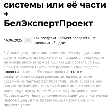
системы или её части
+
БелЭкспертПроект
Как построить объект вовремя и не
16.06.2025
превысить бюджет
* Страница-профиль компании, системы (продукта или
услуги), технологии, персоны и т.п. создается редактором
на основе анализа архива публикаций портала CNews.
Обрабатываются тексты всех редакционных разделов
(
новости
, включая "Главные новости",
статьи
,
аналитические обзоры рынков, интервью, а также
содержание партнёрских проектов). Таким образом, чем
больше публикаций на CNews было с именем компании
или продукта/услуги, тем более информативен профиль.
Профиль может быть дополнен (обогащен) дополнительной
информацией, в т.ч. презентацией о компании или
продукте/услуге.