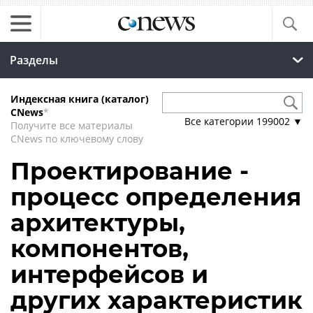
Разделы
Индексная книга (каталог)
CNews
*
Все категории
199002
▼
Получите все материалы
CNews по ключевому слову
Проектирование -
процесс определения
архитектуры,
компонентов,
интерфейсов и
других характеристик