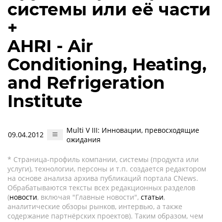
системы или её части
+
AHRI - Air
Conditioning, Heating,
and Refrigeration
Institute
Multi V III: Инновации, превосходящие
09.04.2012
ожидания
* Страница-профиль компании, системы (продукта или
услуги), технологии, персоны и т.п. создается редактором
на основе анализа архива публикаций портала CNews.
Обрабатываются тексты всех редакционных разделов
(
новости
, включая "Главные новости",
статьи
,
аналитические обзоры рынков, интервью, а также
содержание партнёрских проектов). Таким образом, чем