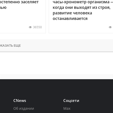
остепенно заселяет
часы-хронометр организма 
нью
когда они выходят из строя,
развитие человека
останавливается
36550
КАЗАТЬ ЕЩЕ
CNews
Соцсети
Об издании
Max