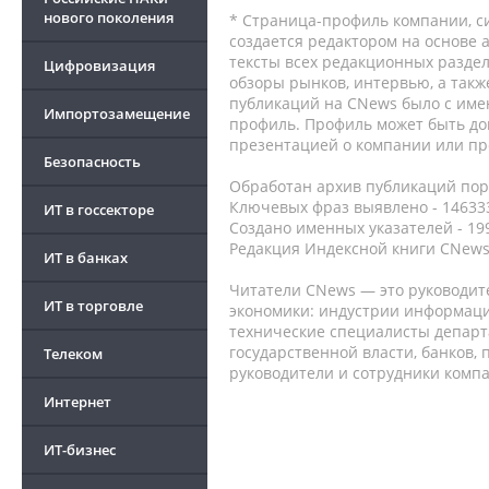
нового поколения
* Страница-профиль компании, сис
создается редактором на основе
тексты всех редакционных раздел
Цифровизация
обзоры рынков, интервью, а такж
публикаций на CNews было с име
Импортозамещение
профиль. Профиль может быть до
презентацией о компании или про
Безопасность
Обработан архив публикаций порт
Ключевых фраз выявлено - 146333
ИТ в госсекторе
Создано именных указателей - 19
Редакция Индексной книги CNews
ИТ в банках
Читатели CNews — это руководит
ИТ в торговле
экономики: индустрии информаци
технические специалисты депар
государственной власти, банков,
Телеком
руководители и сотрудники комп
Интернет
ИТ-бизнес