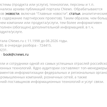
темы (продукта или услуги), технологии, персоны и т.п.
 анализа архива публикаций портала CNews. Обрабатываются
ов (
новости
, включая "Главные новости",
статьи
, аналитически
е содержание партнёрских проектов). Таким образом, чем боль
нем компании или продукта/услуги, тем более информативен
полнен (обогащен) дополнительной информацией, в т.ч.
дукте/услуге.
ала CNews.ru c 11.1998 до 08.2026 годы.
0, в очереди разбора - 724415.
9231.
 -
book@cnews.ru
ели и сотрудники одной из самых успешных отраслей российск
онных технологий. Ядро аудитории составляют топ-менеджеры
таментов информатизации федеральных и региональных орган
 промышленных компаний, розничных сетей, а также
аний-поставщиков информационных технологий и услуг связи.