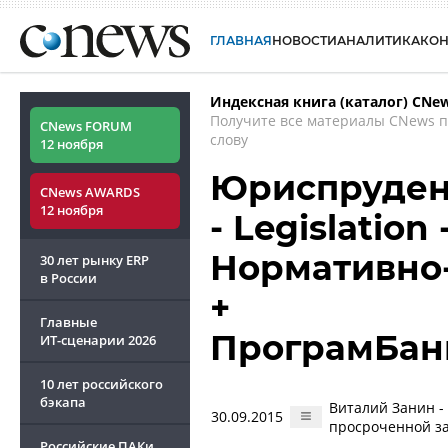
ГЛАВНАЯ
НОВОСТИ
АНАЛИТИКА
КО
Индексная книга (каталог) CNe
Получите все материалы CNews 
CNews FORUM
слову
12 ноября
Юриспруденц
CNews AWARDS
12 ноября
- Legislation
Нормативно
30 лет рынку ERP
в России
+
Главные
ПрограмБан
ИТ-сценарии
2026
10 лет российского
бэкапа
Виталий Занин -
30.09.2015
просроченной з
Российские ПАКи