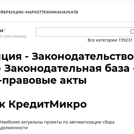
НФЕРЕНЦИИ
МАРКЕТ
ТЕХНИКА
НАУКА
ТВ
ws
*
по ключевому
Все категории
199231
ия - Законодательство
 - Законодательная база 
-правовые акты
к КредитМикро
 Наиболее актуальны проекты по автоматизации сбора
адолженности