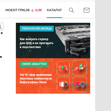
MOEXIT
1796,06
-0,36
КАТАЛОГ
ТЕХНОЛОГИЯ МЕСЯЦА
▼
Как выбрать сервер
для ЦОД и не прогадать
в перспективе
-
CNEWS ANALYTICS
Топ-10 сфер применения
квантовых компьютеров.
Инфографика CNews