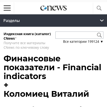
Разделы
Индексная книга (каталог)
CNews
*
Все категории
199124
▼
Получите все материалы
CNews по ключевому слову
Финансовые
показатели - Financial
indicators
+
Коломиец Виталий