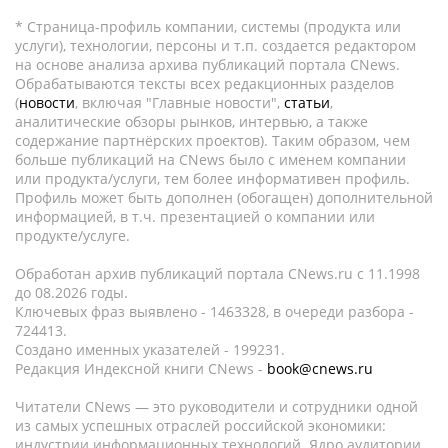
* Страница-профиль компании, системы (продукта или
услуги), технологии, персоны и т.п. создается редактором
на основе анализа архива публикаций портала CNews.
Обрабатываются тексты всех редакционных разделов
(
новости
, включая "Главные новости",
статьи
,
аналитические обзоры рынков, интервью, а также
содержание партнёрских проектов). Таким образом, чем
больше публикаций на CNews было с именем компании
или продукта/услуги, тем более информативен профиль.
Профиль может быть дополнен (обогащен) дополнительной
информацией, в т.ч. презентацией о компании или
продукте/услуге.
Обработан архив публикаций портала CNews.ru c 11.1998
до 08.2026 годы.
Ключевых фраз выявлено - 1463328, в очереди разбора -
724413.
Создано именных указателей - 199231.
Редакция Индексной книги CNews -
book@cnews.ru
Читатели CNews — это руководители и сотрудники одной
из самых успешных отраслей российской экономики:
индустрии информационных технологий. Ядро аудитории