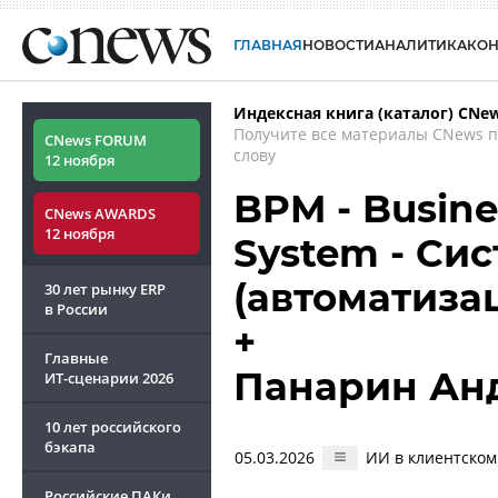
ГЛАВНАЯ
НОВОСТИ
АНАЛИТИКА
КО
Индексная книга (каталог) CNe
Получите все материалы CNews 
CNews FORUM
слову
12 ноября
BPM - Busin
CNews AWARDS
12 ноября
System - Си
(автоматиза
30 лет рынку ERP
в России
+
Главные
Панарин Ан
ИТ-сценарии
2026
10 лет российского
бэкапа
05.03.2026
ИИ в клиентском
Российские ПАКи