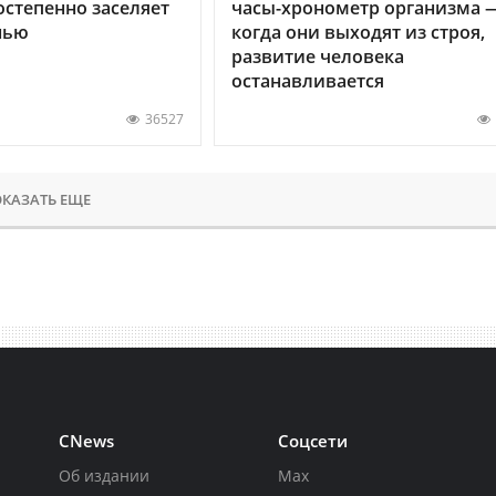
остепенно заселяет
часы-хронометр организма 
нью
когда они выходят из строя,
развитие человека
останавливается
36527
КАЗАТЬ ЕЩЕ
CNews
Соцсети
Об издании
Max