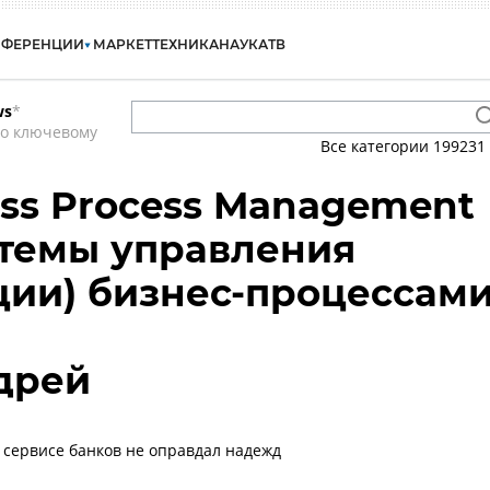
НФЕРЕНЦИИ
МАРКЕТ
ТЕХНИКА
НАУКА
ТВ
ws
*
по ключевому
Все категории
199231
ess Process Management
стемы управления
ции) бизнес-процессам
дрей
 сервисе банков не оправдал надежд