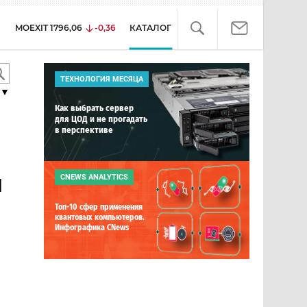
MOEXIT
1796,06
-0,36
КАТАЛОГ
ТЕХНОЛОГИЯ МЕСЯЦА
▼
Как выбрать сервер
для ЦОД и не прогадать
в перспективе
и
CNEWS ANALYTICS
Топ-10 сфер применения
квантовых компьютеров.
Инфографика CNews