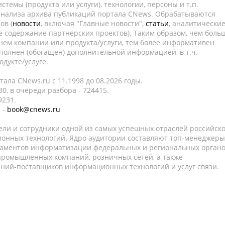
темы (продукта или услуги), технологии, персоны и т.п.
 анализа архива публикаций портала CNews. Обрабатываются
ов (
новости
, включая "Главные новости",
статьи
, аналитически
е содержание партнёрских проектов). Таким образом, чем боль
нем компании или продукта/услуги, тем более информативен
полнен (обогащен) дополнительной информацией, в т.ч.
дукте/услуге.
ала CNews.ru c 11.1998 до 08.2026 годы.
0, в очереди разбора - 724415.
9231.
 -
book@cnews.ru
ели и сотрудники одной из самых успешных отраслей российск
онных технологий. Ядро аудитории составляют топ-менеджеры
таментов информатизации федеральных и региональных орган
 промышленных компаний, розничных сетей, а также
аний-поставщиков информационных технологий и услуг связи.