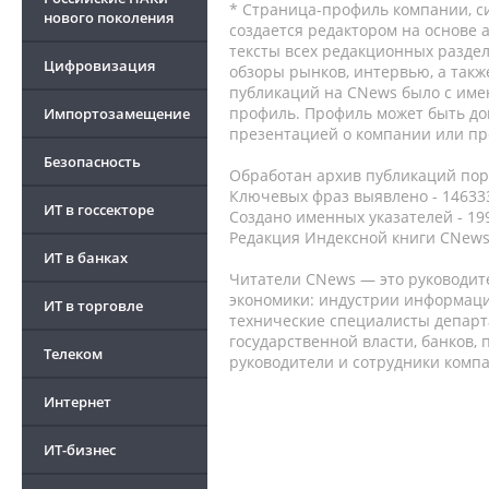
* Страница-профиль компании, сис
нового поколения
создается редактором на основе
тексты всех редакционных раздел
Цифровизация
обзоры рынков, интервью, а такж
публикаций на CNews было с име
профиль. Профиль может быть до
Импортозамещение
презентацией о компании или про
Безопасность
Обработан архив публикаций порт
Ключевых фраз выявлено - 146333
ИТ в госсекторе
Создано именных указателей - 19
Редакция Индексной книги CNews
ИТ в банках
Читатели CNews — это руководит
экономики: индустрии информаци
ИТ в торговле
технические специалисты депар
государственной власти, банков,
Телеком
руководители и сотрудники комп
Интернет
ИТ-бизнес