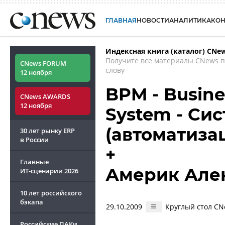
ГЛАВНАЯ
НОВОСТИ
АНАЛИТИКА
КО
Индексная книга (каталог) CNe
Получите все материалы CNews 
CNews FORUM
слову
12 ноября
BPM - Busin
CNews AWARDS
12 ноября
System - Си
(автоматиза
30 лет рынку ERP
в России
+
Главные
Америк Але
ИТ-сценарии
2026
10 лет российского
бэкапа
29.10.2009
Круглый стол CN
Российские ПАКи