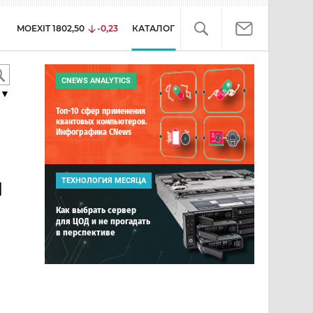
MOEXIT
1802,50
-0,23
КАТАЛОГ
CNEWS ANALYTICS
▼
Топ-10 сфер применения
квантовых компьютеров.
Инфографика CNews
и
ТЕХНОЛОГИЯ МЕСЯЦА
Как выбрать сервер
для ЦОД и не прогадать
в перспективе