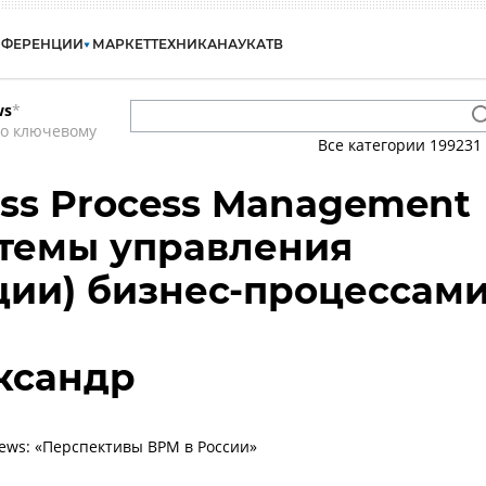
НФЕРЕНЦИИ
МАРКЕТ
ТЕХНИКА
НАУКА
ТВ
ws
*
по ключевому
Все категории
199231
ess Process Management
стемы управления
ции) бизнес-процессам
ксандр
ews: «Перспективы BPM в России»