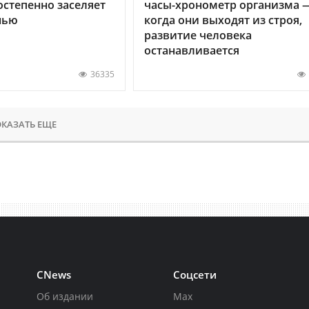
остепенно заселяет
часы-хронометр организма 
нью
когда они выходят из строя,
развитие человека
останавливается
36335
КАЗАТЬ ЕЩЕ
CNews
Соцсети
Об издании
Max