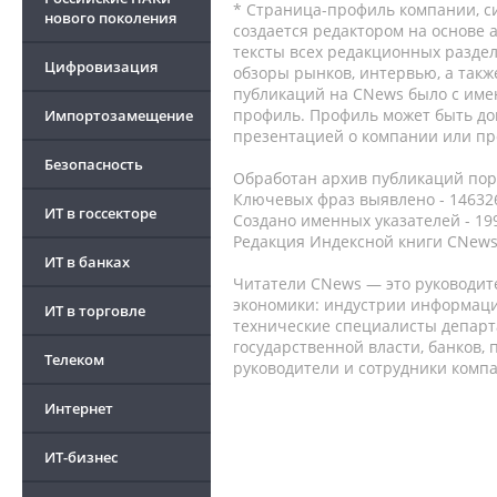
* Страница-профиль компании, сис
нового поколения
создается редактором на основе
тексты всех редакционных раздел
Цифровизация
обзоры рынков, интервью, а такж
публикаций на CNews было с име
профиль. Профиль может быть до
Импортозамещение
презентацией о компании или про
Безопасность
Обработан архив публикаций порт
Ключевых фраз выявлено - 146326
ИТ в госсекторе
Создано именных указателей - 19
Редакция Индексной книги CNews
ИТ в банках
Читатели CNews — это руководит
экономики: индустрии информаци
ИТ в торговле
технические специалисты депар
государственной власти, банков,
Телеком
руководители и сотрудники комп
Интернет
ИТ-бизнес