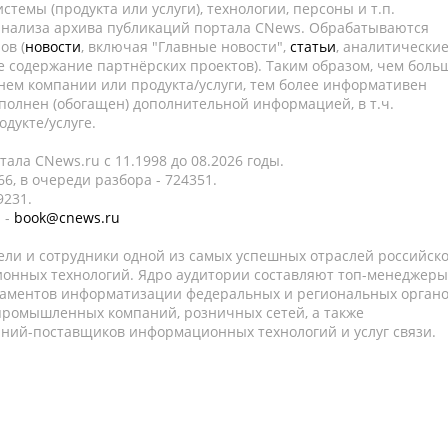
темы (продукта или услуги), технологии, персоны и т.п.
 анализа архива публикаций портала CNews. Обрабатываются
ов (
новости
, включая "Главные новости",
статьи
, аналитически
е содержание партнёрских проектов). Таким образом, чем боль
нем компании или продукта/услуги, тем более информативен
полнен (обогащен) дополнительной информацией, в т.ч.
дукте/услуге.
ала CNews.ru c 11.1998 до 08.2026 годы.
6, в очереди разбора - 724351.
9231.
 -
book@cnews.ru
ели и сотрудники одной из самых успешных отраслей российск
онных технологий. Ядро аудитории составляют топ-менеджеры
таментов информатизации федеральных и региональных орган
 промышленных компаний, розничных сетей, а также
аний-поставщиков информационных технологий и услуг связи.