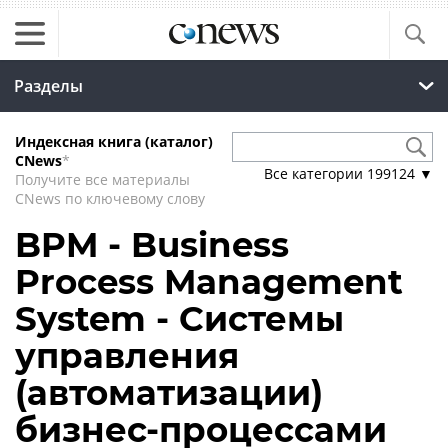
Разделы
Индексная книга (каталог)
CNews
*
Все категории
199124
▼
Получите все материалы
CNews по ключевому слову
BPM - Business
Process Management
System - Системы
управления
(автоматизации)
бизнес-процессами