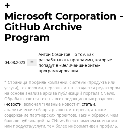
+
Microsoft Corporation -
GitHub Archive
Program
Антон Созонтов – о том, как
разрабатывать программы, которые
04.08.2023
попадут в «Величайшие хиты»
программирования
* Страница-профиль компании, системы (продукта или
услуги), технологии, персоны и т.п. создается редактором
на основе анализа архива публикаций портала CNews.
Обрабатываются тексты всех редакционных разделов
(
новости
, включая "Главные новости",
статьи
,
аналитические обзоры рынков, интервью, а также
содержание партнёрских проектов). Таким образом, чем
больше публикаций на CNews было с именем компании
или продукта/услуги, тем более информативен профиль.