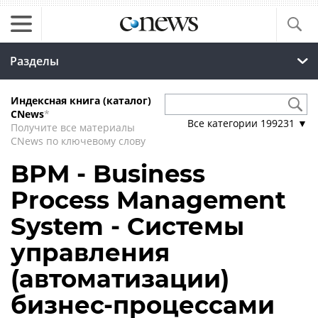
Разделы
Индексная книга (каталог)
CNews
*
Все категории
199231
▼
Получите все материалы
CNews по ключевому слову
BPM - Business
Process Management
System - Системы
управления
(автоматизации)
бизнес-процессами