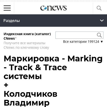
Разделы
Индексная книга (каталог)
CNews
*
Все категории
199124
▼
Получите все материалы
CNews по ключевому слову
Маркировка - Marking
- Track & Trace
системы
+
Колодчиков
Владимир