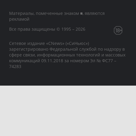
Материалы, помеченные знаком ■, являются
рекламой
Все права защищены © 1995 – 2026
Сетевое издание «CNews» («СиНьюс»)
зарегистрировано Федеральной службой по надзору в
сфере связи, информационных технологий и массовых
коммуникаций 09.11.2018 за номером Эл № ФС77 –
74283