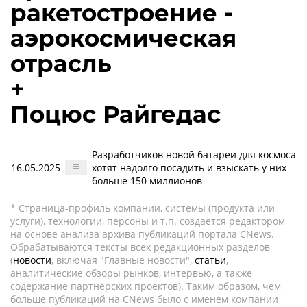
ракетостроение -
аэрокосмическая
отрасль
+
Поцюс Райгедас
Разработчиков новой батареи для космоса
16.05.2025
хотят надолго посадить и взыскать у них
больше 150 миллионов
* Страница-профиль компании, системы (продукта или
услуги), технологии, персоны и т.п. создается редактором
на основе анализа архива публикаций портала CNews.
Обрабатываются тексты всех редакционных разделов
(
новости
, включая "Главные новости",
статьи
,
аналитические обзоры рынков, интервью, а также
содержание партнёрских проектов). Таким образом, чем
больше публикаций на CNews было с именем компании