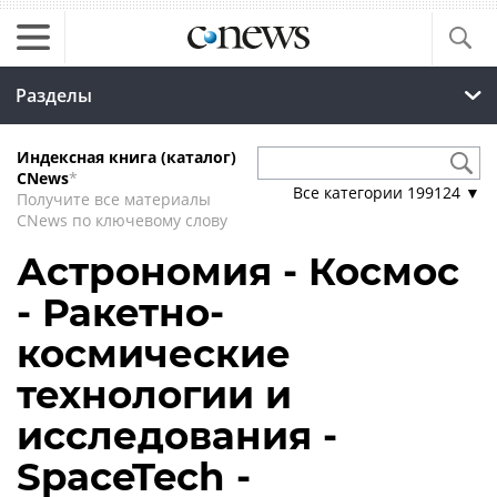
Разделы
Индексная книга (каталог)
CNews
*
Все категории
199124
▼
Получите все материалы
CNews по ключевому слову
Астрономия - Космос
- Ракетно-
космические
технологии и
исследования -
SpaceTech -