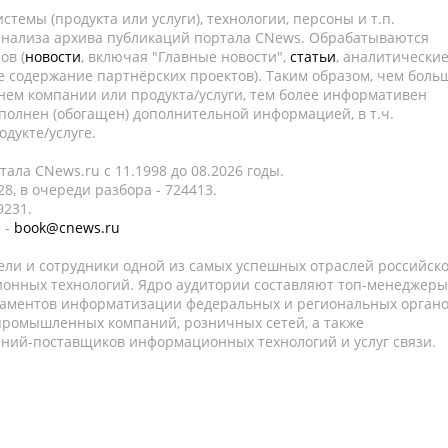
темы (продукта или услуги), технологии, персоны и т.п.
 анализа архива публикаций портала CNews. Обрабатываются
ов (
новости
, включая "Главные новости",
статьи
, аналитически
е содержание партнёрских проектов). Таким образом, чем боль
нем компании или продукта/услуги, тем более информативен
полнен (обогащен) дополнительной информацией, в т.ч.
дукте/услуге.
ала CNews.ru c 11.1998 до 08.2026 годы.
8, в очереди разбора - 724413.
9231.
 -
book@cnews.ru
ели и сотрудники одной из самых успешных отраслей российск
онных технологий. Ядро аудитории составляют топ-менеджеры
таментов информатизации федеральных и региональных орган
 промышленных компаний, розничных сетей, а также
аний-поставщиков информационных технологий и услуг связи.