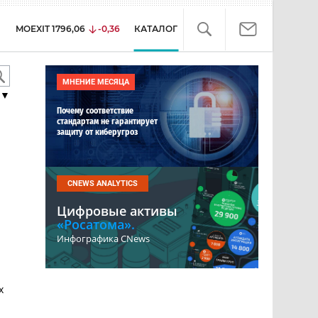
MOEXIT
1796,06
-0,36
КАТАЛОГ
МНЕНИЕ МЕСЯЦА
▼
Почему соответствие
стандартам не гарантирует
защиту от киберугроз
CNEWS ANALYTICS
Цифровые активы
«Росатома».
Инфографика CNews
х