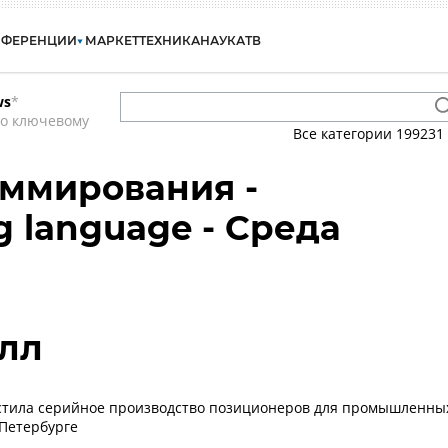
НФЕРЕНЦИИ
МАРКЕТ
ТЕХНИКА
НАУКА
ТВ
ws
*
по ключевому
Все категории
199231
ммирования -
 language - Среда
лл
устила серийное производство позиционеров для промышленны
-Петербурге