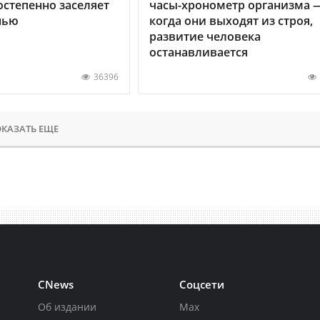
остепенно заселяет
часы-хронометр организма 
нью
когда они выходят из строя,
развитие человека
останавливается
36396
КАЗАТЬ ЕЩЕ
CNews
Соцсети
Об издании
Max