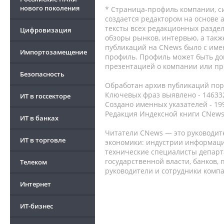
нового поколения
* Страница-профиль компании, сис
создается редактором на основе
тексты всех редакционных раздел
Цифровизация
обзоры рынков, интервью, а такж
публикаций на CNews было с име
Импортозамещение
профиль. Профиль может быть до
презентацией о компании или про
Безопасность
Обработан архив публикаций порт
Ключевых фраз выявлено - 146332
ИТ в госсекторе
Создано именных указателей - 19
Редакция Индексной книги CNews
ИТ в банках
Читатели CNews — это руководит
ИТ в торговле
экономики: индустрии информаци
технические специалисты депар
государственной власти, банков,
Телеком
руководители и сотрудники комп
Интернет
ИТ-бизнес