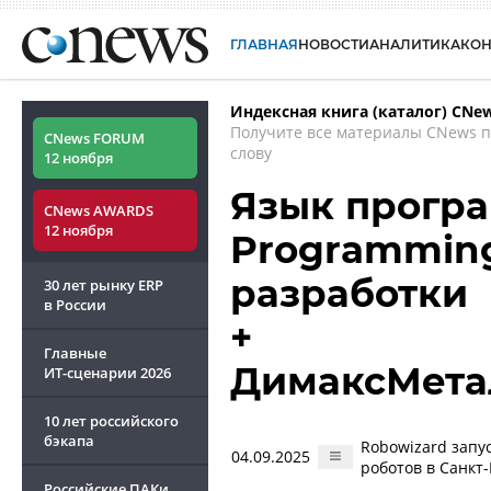
ГЛАВНАЯ
НОВОСТИ
АНАЛИТИКА
КО
Индексная книга (каталог) CNe
Получите все материалы CNews 
CNews FORUM
слову
12 ноября
Язык програ
CNews AWARDS
12 ноября
Programming
разработки
30 лет рынку ERP
в России
+
Главные
ДимаксМета
ИТ-сценарии
2026
10 лет российского
бэкапа
Robowizard зап
04.09.2025
роботов в Санкт
Российские ПАКи