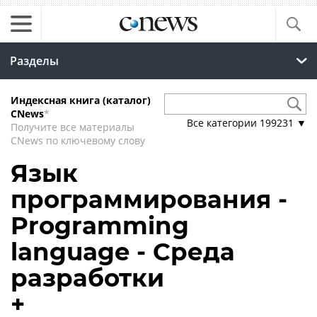
Разделы
Индексная книга (каталог)
CNews
*
Все категории
199231
▼
Получите все материалы
CNews по ключевому слову
Язык
программирования -
Programming
language - Среда
разработки
+