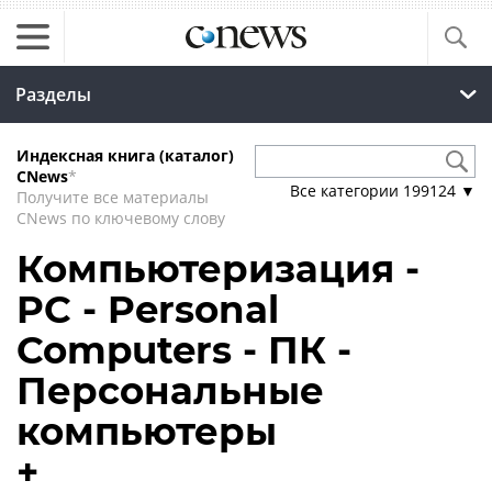
Разделы
Индексная книга (каталог)
CNews
*
Все категории
199124
▼
Получите все материалы
CNews по ключевому слову
Компьютеризация -
PC - Personal
Computers - ПК -
Персональные
компьютеры
+