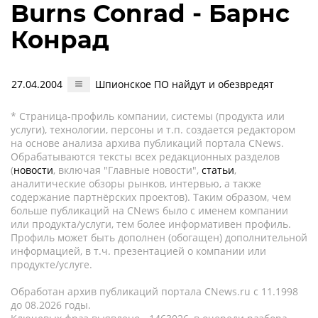
Burns Conrad - Барнс
Конрад
27.04.2004
Шпионское ПО найдут и обезвредят
* Страница-профиль компании, системы (продукта или
услуги), технологии, персоны и т.п. создается редактором
на основе анализа архива публикаций портала CNews.
Обрабатываются тексты всех редакционных разделов
(
новости
, включая "Главные новости",
статьи
,
аналитические обзоры рынков, интервью, а также
содержание партнёрских проектов). Таким образом, чем
больше публикаций на CNews было с именем компании
или продукта/услуги, тем более информативен профиль.
Профиль может быть дополнен (обогащен) дополнительной
информацией, в т.ч. презентацией о компании или
продукте/услуге.
Обработан архив публикаций портала CNews.ru c 11.1998
до 08.2026 годы.