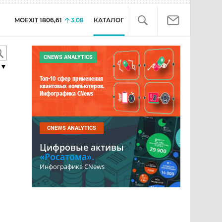
MOEXIT
1806,61
3,08
КАТАЛОГ
CNEWS ANALYTICS
▼
Топ-10 сфер применения
квантовых компьютеров.
Инфографика CNews
CNEWS ANALYTICS
Цифровые активы
«Росатома».
Инфографика CNews