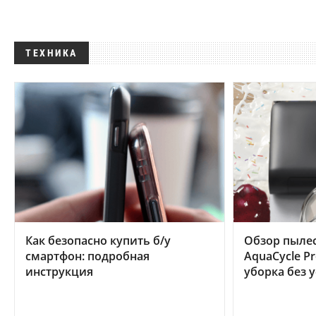
ТЕХНИКА
Как безопасно купить б/у
Обзор пылес
смартфон: подробная
AquaCycle Pr
инструкция
уборка без 