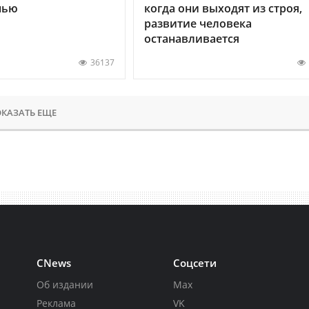
нью
когда они выходят из строя,
развитие человека
останавливается
36137
КАЗАТЬ ЕЩЕ
CNews
Соцсети
Об издании
Max
Реклама
VK