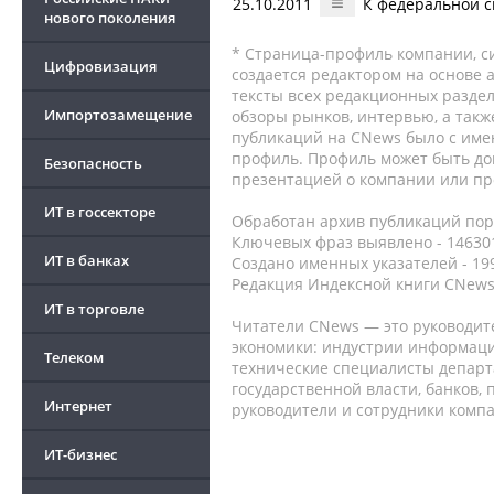
25.10.2011
К федеральной с
нового поколения
* Страница-профиль компании, сис
Цифровизация
создается редактором на основе
тексты всех редакционных раздел
Импортозамещение
обзоры рынков, интервью, а такж
публикаций на CNews было с име
профиль. Профиль может быть до
Безопасность
презентацией о компании или про
ИТ в госсекторе
Обработан архив публикаций порт
Ключевых фраз выявлено - 146301
ИТ в банках
Создано именных указателей - 19
Редакция Индексной книги CNews
ИТ в торговле
Читатели CNews — это руководит
экономики: индустрии информаци
Телеком
технические специалисты депар
государственной власти, банков,
Интернет
руководители и сотрудники комп
ИТ-бизнес