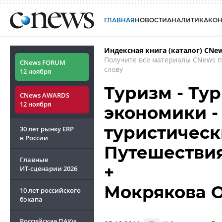
ГЛАВНАЯ
НОВОСТИ
АНАЛИТИКА
КО
Индексная книга (каталог) CNe
Получите все материалы CNews 
CNews FORUM
слову
12 ноября
Туризм - Ту
CNews AWARDS
12 ноября
экономики -
туристически
30 лет рынку ERP
в России
Путешествия 
Главные
+
ИТ-сценарии
2026
Мокрякова 
10 лет российского
бэкапа
Российские ПАКи