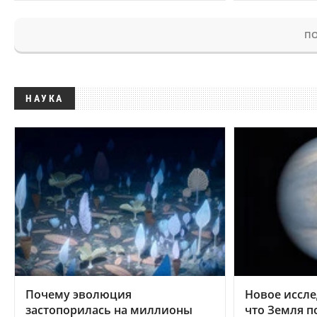
ПО
НАУКА
Почему эволюция
Новое иссле
застопорилась на миллионы
что Земля п