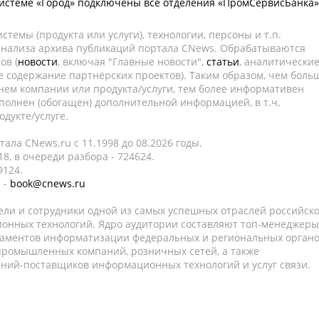
истеме «Город» подключены все отделения «ПромСервисБанка»
темы (продукта или услуги), технологии, персоны и т.п.
 анализа архива публикаций портала CNews. Обрабатываются
ов (
новости
, включая "Главные новости",
статьи
, аналитически
е содержание партнёрских проектов). Таким образом, чем боль
нем компании или продукта/услуги, тем более информативен
полнен (обогащен) дополнительной информацией, в т.ч.
дукте/услуге.
ала CNews.ru c 11.1998 до 08.2026 годы.
8, в очереди разбора - 724624.
9124.
 -
book@cnews.ru
ели и сотрудники одной из самых успешных отраслей российск
онных технологий. Ядро аудитории составляют топ-менеджеры
таментов информатизации федеральных и региональных орган
 промышленных компаний, розничных сетей, а также
аний-поставщиков информационных технологий и услуг связи.