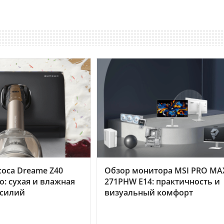
оса Dreame Z40
Обзор монитора MSI PRO MA
o: сухая и влажная
271PHW E14: практичность и
усилий
визуальный комфорт