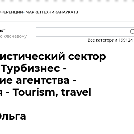
НФЕРЕНЦИИ
МАРКЕТ
ТЕХНИКА
НАУКА
ТВ
ws
*
по ключевому
Все категории
199124
ристический сектор
 Турбизнес -
е агентства -
- Tourism, travel
Ольга