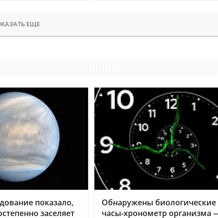
КАЗАТЬ ЕЩЕ
дование показало,
Обнаружены биологические
остепенно заселяет
часы-хронометр организма 