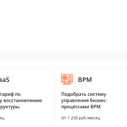
aaS
BPM
тариф по
Подобрать систему
у восстановлению
управления бизнес-
труктуры
процессами BPM
яц
От 1 250 руб./месяц