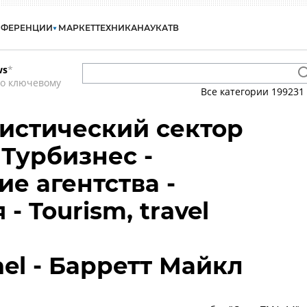
НФЕРЕНЦИИ
МАРКЕТ
ТЕХНИКА
НАУКА
ТВ
ws
*
по ключевому
Все категории
199231
ристический сектор
 Турбизнес -
е агентства -
- Tourism, travel
ael - Барретт Майкл