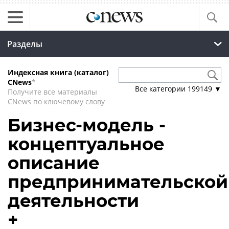
Разделы
Индексная книга (каталог)
CNews
*
Все категории
199149
▼
Получите все материалы
CNews по ключевому слову
Бизнес-модель -
концептуальное
описание
предпринимательской
деятельности
+