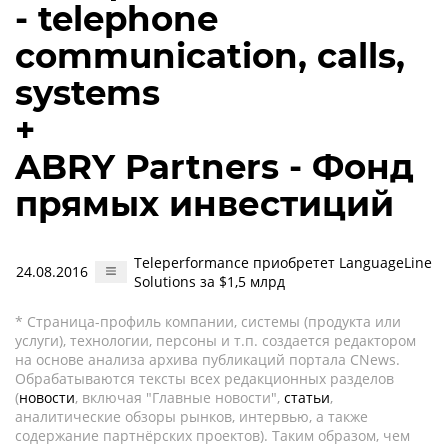
- telephone
communication, calls,
systems
+
ABRY Partners - Фонд
прямых инвестиций
Teleperformance приобретет LanguageLine
24.08.2016
Solutions за $1,5 млрд
* Страница-профиль компании, системы (продукта или
услуги), технологии, персоны и т.п. создается редактором
на основе анализа архива публикаций портала CNews.
Обрабатываются тексты всех редакционных разделов
(
новости
, включая "Главные новости",
статьи
,
аналитические обзоры рынков, интервью, а также
содержание партнёрских проектов). Таким образом, чем