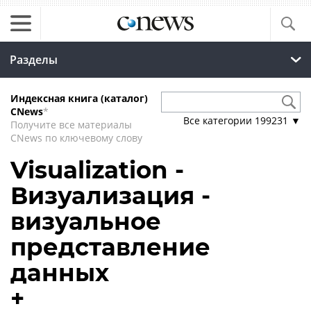
Разделы
Индексная книга (каталог)
CNews
*
Все категории
199231
▼
Получите все материалы
CNews по ключевому слову
Visualization -
Визуализация -
визуальное
представление
данных
+