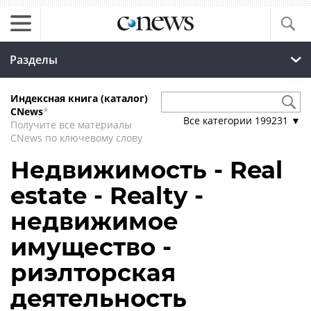
Разделы
Индексная книга (каталог)
CNews
*
Все категории
199231
▼
Получите все материалы
CNews по ключевому слову
Недвижимость - Real
estate - Realty -
недвижимое
имущество -
риэлторская
деятельность