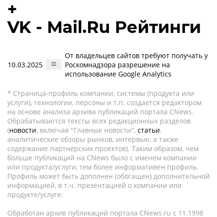
+
VK - Mail.Ru Рейтинги
От владельцев сайтов требуют получать у
10.03.2025
Роскомнадзора разрешение на
использование Google Analytics
* Страница-профиль компании, системы (продукта или
услуги), технологии, персоны и т.п. создается редактором
на основе анализа архива публикаций портала CNews.
Обрабатываются тексты всех редакционных разделов
(
новости
, включая "Главные новости",
статьи
,
аналитические обзоры рынков, интервью, а также
содержание партнёрских проектов). Таким образом, чем
больше публикаций на CNews было с именем компании
или продукта/услуги, тем более информативен профиль.
Профиль может быть дополнен (обогащен) дополнительной
информацией, в т.ч. презентацией о компании или
продукте/услуге.
Обработан архив публикаций портала CNews.ru c 11.1998