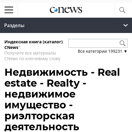
Разделы
Индексная книга (каталог)
CNews
*
Все категории
199231
▼
Получите все материалы
CNews по ключевому слову
Недвижимость - Real
estate - Realty -
недвижимое
имущество -
риэлторская
деятельность