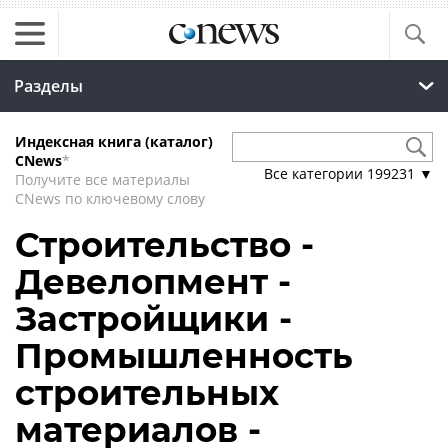
Разделы
Индексная книга (каталог)
CNews
*
Все категории
199231
▼
Получите все материалы
CNews по ключевому слову
Строительство -
Девелопмент -
Застройщики -
Промышленность
строительных
материалов -