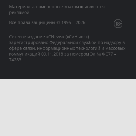
Материалы, помеченные знаком ■, являются
рекламой
Все права защищены © 1995 – 2026
Сетевое издание «CNews» («СиНьюс»)
зарегистрировано Федеральной службой по надзору в
сфере связи, информационных технологий и массовых
коммуникаций 09.11.2018 за номером Эл № ФС77 –
74283