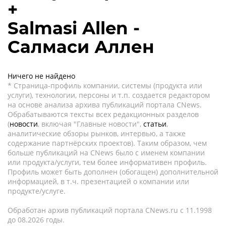
+
Salmasi Allen -
Салмаси Аллен
Ничего не найдено
* Страница-профиль компании, системы (продукта или
услуги), технологии, персоны и т.п. создается редактором
на основе анализа архива публикаций портала CNews.
Обрабатываются тексты всех редакционных разделов
(
новости
, включая "Главные новости",
статьи
,
аналитические обзоры рынков, интервью, а также
содержание партнёрских проектов). Таким образом, чем
больше публикаций на CNews было с именем компании
или продукта/услуги, тем более информативен профиль.
Профиль может быть дополнен (обогащен) дополнительной
информацией, в т.ч. презентацией о компании или
продукте/услуге.
Обработан архив публикаций портала CNews.ru c 11.1998
до 08.2026 годы.