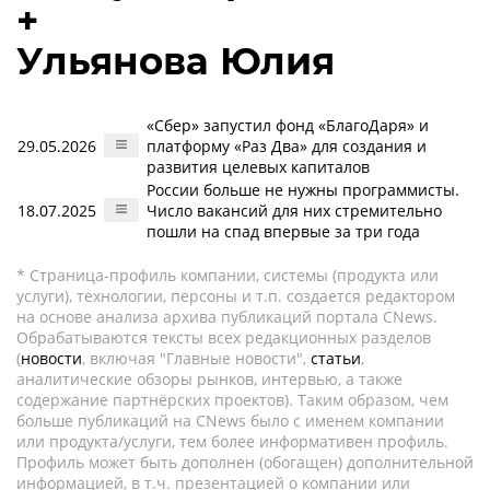
+
Ульянова Юлия
«Сбер» запустил фонд «БлагоДаря» и
29.05.2026
платформу «Раз Два» для создания и
развития целевых капиталов
России больше не нужны программисты.
18.07.2025
Число вакансий для них стремительно
пошли на спад впервые за три года
* Страница-профиль компании, системы (продукта или
услуги), технологии, персоны и т.п. создается редактором
на основе анализа архива публикаций портала CNews.
Обрабатываются тексты всех редакционных разделов
(
новости
, включая "Главные новости",
статьи
,
аналитические обзоры рынков, интервью, а также
содержание партнёрских проектов). Таким образом, чем
больше публикаций на CNews было с именем компании
или продукта/услуги, тем более информативен профиль.
Профиль может быть дополнен (обогащен) дополнительной
информацией, в т.ч. презентацией о компании или